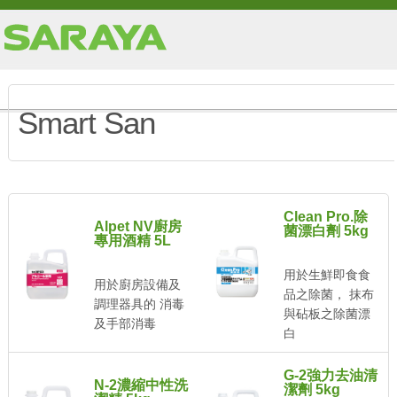
Smart San
Clean Pro.除
Alpet NV廚房
菌漂白劑 5kg
專用酒精 5L
用於生鮮即食食
用於廚房設備及
品之除菌， 抹布
調理器具的 消毒
與砧板之除菌漂
及手部消毒
白
G-2強力去油清
N-2濃縮中性洗
潔劑 5kg