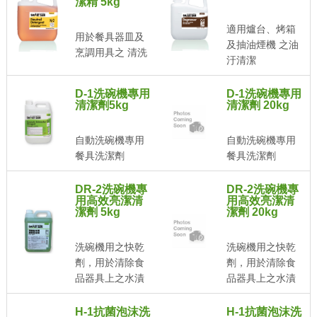
潔精 5kg
適用爐台、烤箱
用於餐具器皿及
及抽油煙機 之油
烹調用具之 清洗
汙清潔
D-1洗碗機專用
D-1洗碗機專用
清潔劑5kg
清潔劑 20kg
自動洗碗機專用
自動洗碗機專用
餐具洗潔劑
餐具洗潔劑
DR-2洗碗機專
DR-2洗碗機專
用高效亮潔清
用高效亮潔清
潔劑 5kg
潔劑 20kg
洗碗機用之快乾
洗碗機用之快乾
劑，用於清除食
劑，用於清除食
品器具上之水漬
品器具上之水漬
H-1抗菌泡沫洗
H-1抗菌泡沫洗