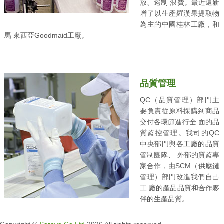
放、遏制 浪費。最近還新
增了以生產羅漢果提取物
為主的中國桂林工廠，和
馬 來西亞Goodmaid工廠。
品質管理
QC（品質管理）部門主
要負責從原料採購到商品
交付各環節進行全 面的品
質監控管理。我司的QC
中央部門與各工廠的品質
管制團隊、 外部的質監專
家合作，由SCM（供應鏈
管理）部門改進我們自己
工 廠的產品品質和合作夥
伴的生產品質。