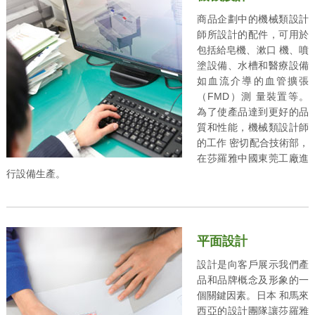
商品企劃中的機械類設計
師所設計的配件，可用於
包括給皂機、漱口 機、噴
塗設備、水槽和醫療設備
如血流介導的血管擴張
（FMD）測 量裝置等。
為了使產品達到更好的品
質和性能，機械類設計師
的工作 密切配合技術部，
在莎羅雅中國東莞工廠進
行設備生產。
平面設計
設計是向客戶展示我們產
品和品牌概念及形象的一
個關鍵因素。日本 和馬來
西亞的設計團隊讓莎羅雅