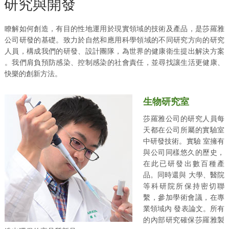
研究與開發
瞭解如何創造，有目的性地運用於現實領域的技術及產品，是莎羅雅
公司研發的基礎。致力於自然和應用科學領域的不同研究方向的研究
人員，構成我們的研發、設計團隊，為世界的健康衛生提出解決方案
。我們肩負預防感染、控制感染的社會責任，並尋找讓生活更健康、
快樂的創新方法。
生物研究室
莎羅雅公司的研究人員每
天都在公司所屬的實驗室
中研發技術。實驗 室擁有
與公司同樣悠久的歷史，
在此已研發出數百種產
品。同時還與 大學、醫院
等科研院所保持密切聯
繫，參加學術會議，在專
業領域內 發表論文。所有
的內部研究確保莎羅雅製