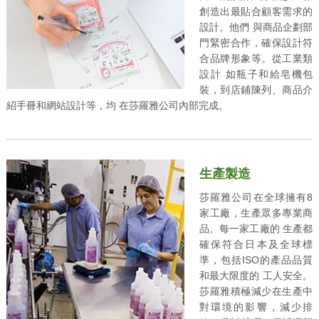
創造出最貼合顧客需求的
設計。他們 與商品企劃部
門緊密合作，確保設計符
合品牌形象等。從工業類
設計 如瓶子和給皂機包
裝，到店鋪陳列、商品介
紹手冊和網站設計等，均 在莎羅雅公司內部完成。
生產製造
莎羅雅公司在全球擁有8
家工廠，生產眾多專業商
品。每一家工廠的 生產都
確保符合日本及全球標
準，包括ISO的產品品質
和最大限度的 工人安全。
莎羅雅積極減少在生產中
對環境的影響，減少排