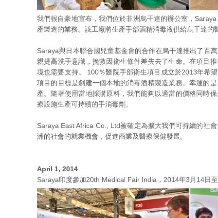
我們很自豪地宣布，我們位於非洲烏干達的辦公室，Saraya East 
產製造的業務。該工廠將生產手部酒精消毒液供給烏干達的
Saraya與日本聯合國兒童基金會的合作在烏干達推出了
親提高洗手意識，挽救因衛生條件差失去了生命。在項目推
境也需要支持。 100％醫院手部衛生項目成立於2013年
項目的目標是創建一個本地的消毒酒精製造業務。幸運的是
產。隨著使用當地採購原料，我們能夠以適當的價格同時保
療設施生產可持續的手消毒劑。
Saraya East Africa Co., Ltd被確定為擴大我
洲的社會的就業機會，促進商業及醫療保健發展。
April 1, 2014
Saraya印度參加20th Medical Fair India，2014年3月