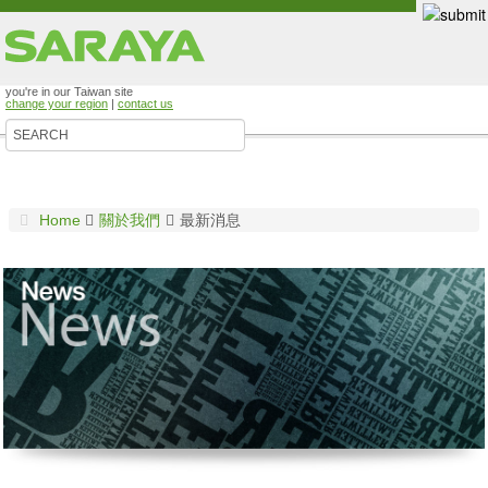
you're in our Taiwan site
change your region
|
contact us
Home
關於我們
最新消息