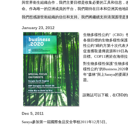
與世界衛生組織合作，我們主要目標是收集必要的工具和信息，
命。
的亞洲成員的平台，我們期待在日本和亞洲其他地
作為唯一
我們想感謝世衛組織的信任和支持。我們將繼續支持清潔護理是
January 23, 2012
生物多樣性公約
"
（
CBD
）
各個目標的生物多樣性保護
性公約
"
締約方第十次代表
促進獲取遺傳資源和
19
日為
目標。
COP11
將於在海得拉
對生物多樣性保護
"
生物多
樣性公約
"
的
Business.2020
年
"
森林
"
與上
Saraya
的婆羅
題。
該雜誌可以下載，在CBD的
Dec 5, 2011
參加第一屆國際食品安全學校
年
月
日。
Saraya
2011
12
5