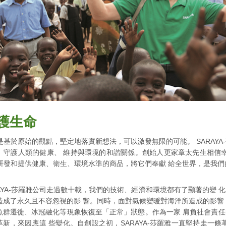
護生命
是基於原始的觀點，堅定地落實新想法，可以激發無限的可能。 SARAY
、守護人類的健康、 維持與環境的和諧關係。創始人更家章太先生相信
研發和提供健康、衛生、環境水準的商品，將它們奉獻 給全世界，是我們
RAYA-莎羅雅公司走過數十載，我們的技術、經濟和環境都有了顯著的變
造成了永久且不容忽視的影 響。同時，面對氣候變暖對海洋所造成的影響
魚群遷徙、冰冠融化等現象恢復至「正常」狀態。作為一家 肩負社會責
革新，來因應這 些變化。自創設之初，SARAYA-莎羅雅一直堅持走一