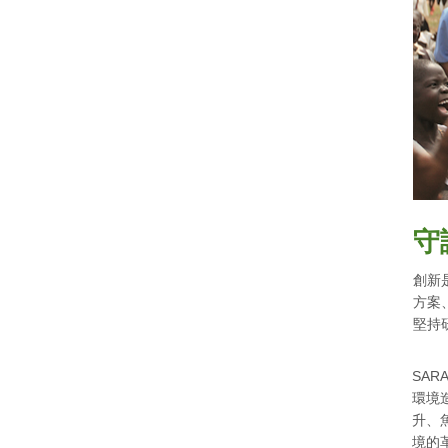
守
創新
方案
堅持
SA
環境
升、
境的