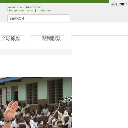
you're in our Taiwan site
change your region
|
contact us
全球據點
與我聯繫